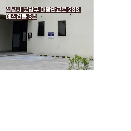
성남시 분당구 대왕판교로 288.
예스건물 3층
​문의 정보
cell:
031.726.2236